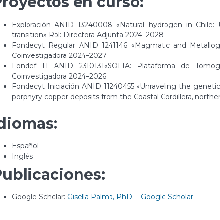
Proyectos en curso:
Exploración ANID 13240008 «Natural hydrogen in Chile: 
transition» Rol: Directora Adjunta 2024–2028
Fondecyt Regular ANID 1241146 «Magmatic and Metallogen
Coinvestigadora 2024–2027
Fondef IT ANID 23I0131«SOFIA: Plataforma de Tomografía
Coinvestigadora 2024–2026
Fondecyt Iniciación ANID 11240455 «Unraveling the genetic
porphyry copper deposits from the Coastal Cordillera, north
Idiomas:
Español
Inglés
Publicaciones:
Google Scholar:
Gisella Palma, PhD. – Google Scholar