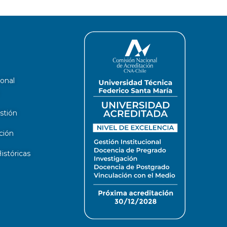
ional
stión
ción
stóricas