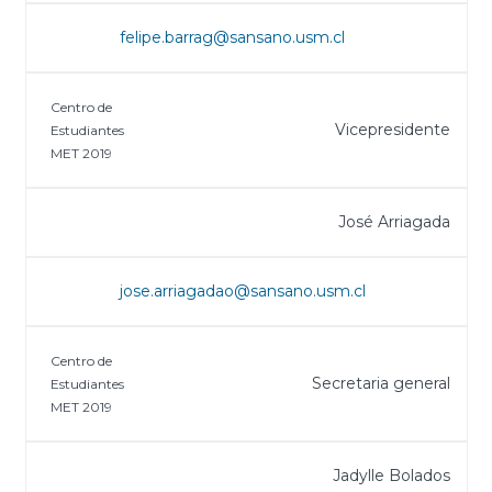
felipe.barrag@sansano.usm.cl
Centro de
Vicepresidente
Estudiantes
MET 2019
José Arriagada
jose.arriagadao@sansano.usm.cl
Centro de
Secretaria general
Estudiantes
MET 2019
Jadylle Bolados